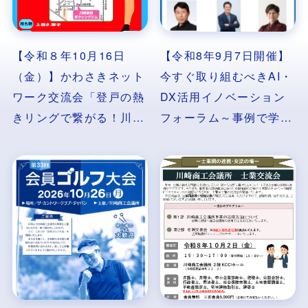
【令和８年10月16日
【令和8年9月7日開催】
（金）】かわさきネット
今すぐ取り組むべきAI・
ワーク交流会「登戸の熱
DX活用イノベーション
きリングで繋がる！川商
フォーラム～事例で学ぶ
ネット交流戦」
AI実用化最前線!～