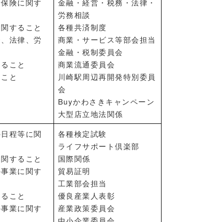
や保険に関す
金融・経営・税務・法律・
労務相談
に関すること
各種共済制度
務、法律、労
商業・サービス等部会担当
と
金融・税制委員会
すること
商業流通委員会
ること
川崎駅周辺再開発特別委員
会
Buyかわさきキャンペーン
大型店立地法関係
の日程等に関
各種検定試験
ライフサポート倶楽部
に関すること
国際関係
の事業に関す
貿易証明
工業部会担当
すること
優良産業人表彰
の事業に関す
産業政策委員会
中小企業委員会