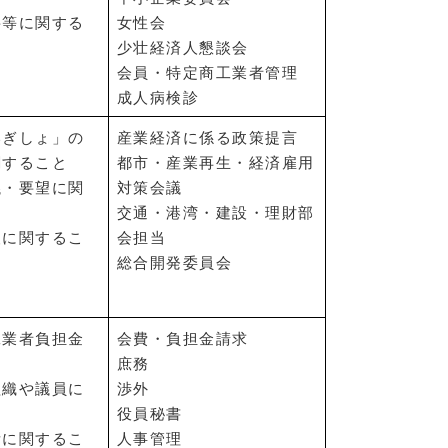
要等に関する
女性会
少壮経済人懇談会
会員・特定商工業者管理
成人病検診
いぎしょ」の
産業経済に係る政策提言
関すること
都市・産業再生・経済雇用
議・要望に関
対策会議
交通・港湾・建設・理財部
査に関するこ
会担当
総合開発委員会
工業者負担金
会費・負担金請求
と
庶務
組織や議員に
渉外
役員秘書
所に関するこ
人事管理