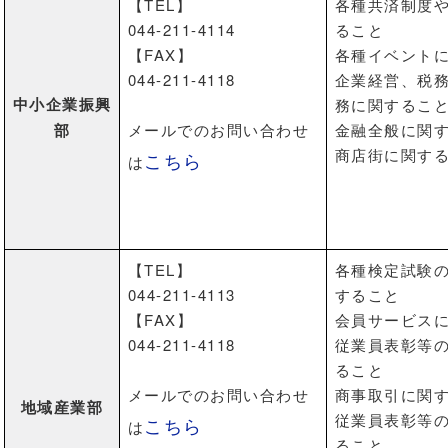
【TEL】
各種共済制度
044-211-4114
ること
【FAX】
各種イベント
044-211-4118
企業経営、税
中小企業振興
務に関するこ
部
メールでのお問い合わせ
金融全般に関
商店街に関す
こちら
は
【TEL】
各種検定試験
044-211-4113
すること
【FAX】
会員サービス
044-211-4118
従業員表彰等
ること
メールでのお問い合わせ
商事取引に関
地域産業部
従業員表彰等
こちら
は
ること