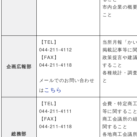
市内企業の概
こと
【TEL】
当所月報「か
044-211-4112
掲載記事等に
【FAX】
政策提言や建
044-211-4118
すること
企画広報部
各種統計・調
メールでのお問い合わせ
と
こちら
は
【TEL】
会費・特定商
044-211-4111
等に関するこ
【FAX】
商工会議所の
044-211-4118
関すること
総務部
各地商工会議