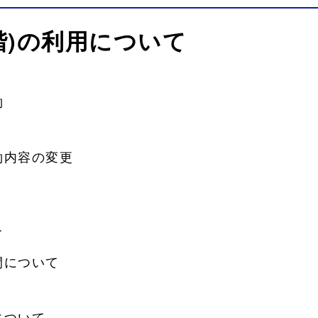
階)の利用について
約
約内容の変更
て
間について
について