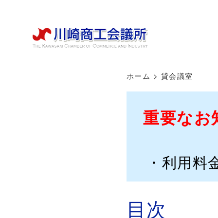
ホーム
>
貸会議室
重要なお
・利用料
目次